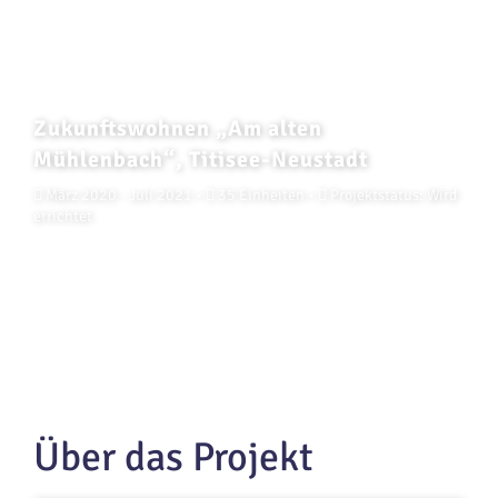
Zukunftswohnen „Am alten
Mühlenbach“, Titisee-Neustadt
März 2020 - Juli 2021 •
35 Einheiten •
Projektstatus: Wird
errichtet
Über das Projekt