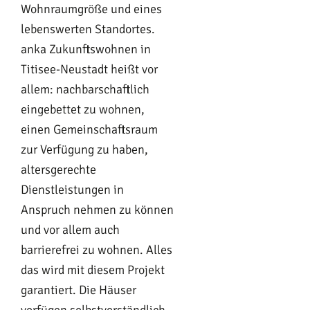
Wohnraumgröße und eines
gesammelt haben. Sie geben Einwilligung zu unseren
lebenswerten Standortes.
Cookies, wenn Sie unsere Webseite weiterhin nutzen.
anka Zukunftswohnen in
Titisee-Neustadt heißt vor
allem: nachbarschaftlich
eingebettet zu wohnen,
einen Gemeinschaftsraum
zur Verfügung zu haben,
altersgerechte
Dienstleistungen in
Anspruch nehmen zu können
und vor allem auch
barrierefrei zu wohnen. Alles
das wird mit diesem Projekt
garantiert. Die Häuser
verfügen selbstverständlich