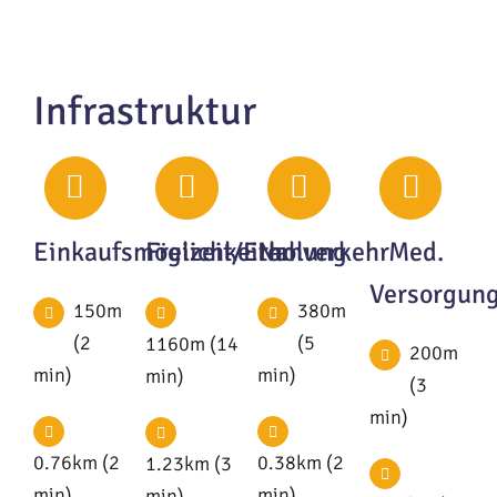
Infrastruktur
Einkaufsmöglichkeiten
Freizeit/Erholung
Nahverkehr
Med.
Versorgun
150m
380m
(2
(5
1160m (14
200m
min)
min)
min)
(3
min)
0.76km (2
0.38km (2
1.23km (3
min)
min)
min)