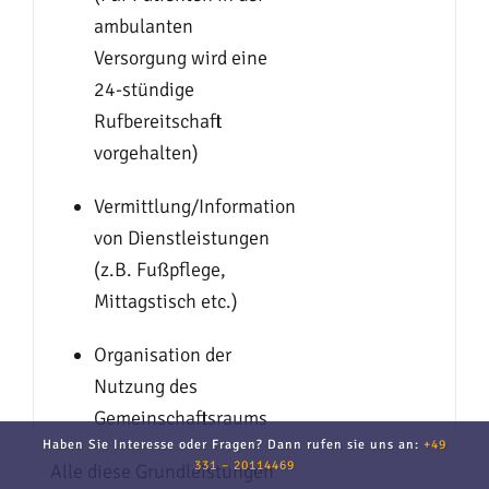
ambulanten
Versorgung wird eine
24-stündige
Rufbereitschaft
vorgehalten)
Vermittlung/Information
von Dienstleistungen
(z.B. Fußpflege,
Mittagstisch etc.)
Organisation der
Nutzung des
Gemeinschaftsraums
Haben Sie Interesse oder Fragen? Dann rufen sie uns an:
+49
331 – 20114469
Alle diese Grundleistungen