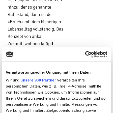
hinzu, der so genannte
Ruhestand, dann ist der
»Bruch« mit dem bisherigen
Lebensalltag vollständig. Das
Konzept von anka
Zukunftswohnen knüpft
genau an dieser Stelle an:
Statt Ruhestand und
»Absacken« ins Alter,
Verantwortungsvoller Umgang mit Ihren Daten
plädiert dieses Konzept für
die so genannte dritte
Wir und
unsere 980 Partner
verarbeiten Ihre
persönlichen Daten, wie z. B. Ihre IP-Adresse, mithilfe
Lebensphase: das aktiv
von Technologien wie Cookies, um Informationen auf
gestaltete reife Lebensalter,
Ihrem Gerät zu speichern und darauf zuzugreifen und so
das alle Optionen
personalisierte Werbung und Inhalte, Messungen von
einschließt, auch die Option
Werbung und Inhalten, Zielgruppenforschung sowie