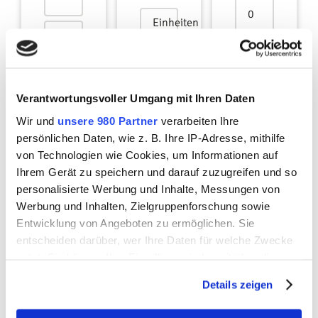
0
Einheiten
Größen
2
55.17
-
Größen
142.02
Verantwortungsvoller Umgang mit Ihren Daten
83.64
2
m
Wir und
unsere 980 Partner
verarbeiten Ihre
-
persönlichen Daten, wie z. B. Ihre IP-Adresse, mithilfe
86.28
von Technologien wie Cookies, um Informationen auf
2
m
Ihrem Gerät zu speichern und darauf zuzugreifen und so
personalisierte Werbung und Inhalte, Messungen von
Werbung und Inhalten, Zielgruppenforschung sowie
Entwicklung von Angeboten zu ermöglichen. Sie
entscheiden darüber, wer Ihre Daten für welche Zwecke
nutzt. Sie können Ihre Einwilligung jederzeit über die
Cookie-Erklärung oder durch Klicken auf das Privacy
Details zeigen
Trigger Symbol ändern oder widerrufen