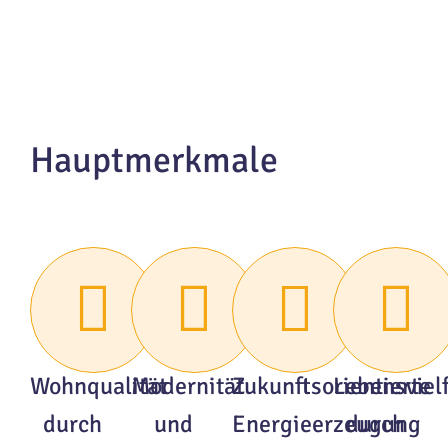
Hauptmerkmale
Wohnqualität
Modernität
Zukunftsorientierte
Lebensvielf
durch
und
Energieerzeugung
durch