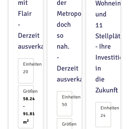
mit
der
Wohneinhe
Flair
Metropole
und
-
doch
11
Derzeit
so
Stellplätze
ausverkauft!
nah.
- Ihre
-
Investition
Einheiten
Derzeit
in
20
ausverkauft!
die
Zukunft
Größen
Einheiten
58.24
50
-
Einheiten
91.81
24
2
m
Größen