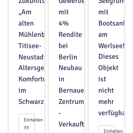
Zukunftswohnen
Gewerbeeinheiten
Seegrunds
„Am
mit
mit
alten
4%
Bootsanleg
Mühlenbach“,
Rendite
am
Titisee-
bei
Werlsee!
Dieses
Neustadt
Berlin
Altersgerechte
Neubau
Objekt
Komfortwohnungen
in
ist
im
Bernauer
nicht
Schwarzwald
Zentrumslage
mehr
-
verfügbar.
Einheiten
Verkauft
35
Einheiten