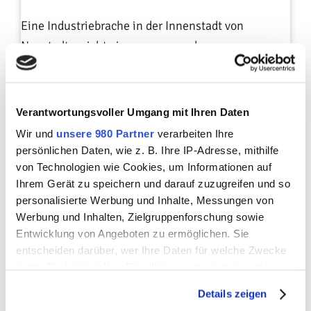
Eine Industriebrache in der Innenstadt von
Neustadt weicht einem neuen anka
Zukunftswohnen Projekt mit 38 Wohneinheiten.
Der Gemeinderatsausschuss hat das Vorhaben
einhellig gutgeheißen.
Verantwortungsvoller Umgang mit Ihren Daten
Wir und
unsere 980 Partner
verarbeiten Ihre
persönlichen Daten, wie z. B. Ihre IP-Adresse, mithilfe
Weiterlesen
von Technologien wie Cookies, um Informationen auf
Ihrem Gerät zu speichern und darauf zuzugreifen und so
personalisierte Werbung und Inhalte, Messungen von
Werbung und Inhalten, Zielgruppenforschung sowie
Entwicklung von Angeboten zu ermöglichen. Sie
Richtfest Bernau
entscheiden darüber, wer Ihre Daten für welche Zwecke
nutzt. Sie können Ihre Einwilligung jederzeit über die
Cookie-Erklärung oder durch Klicken auf das Privacy
Details zeigen
Trigger Symbol ändern oder widerrufen